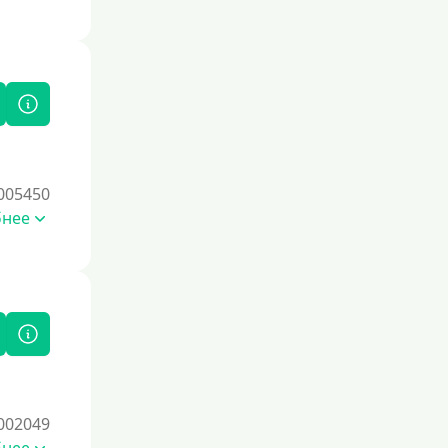
005450
бнее
002049