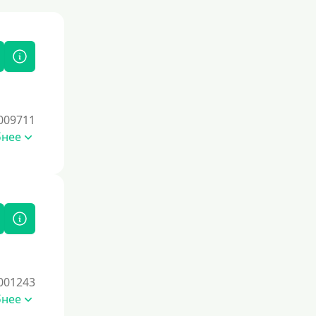
009711
бнее
001243
бнее