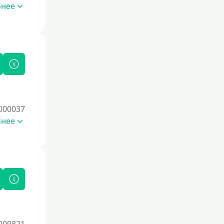
бнее
000037
бнее