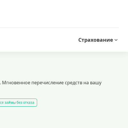
Страхование
}. Мгновенное перечисление средств на вашу
се займы без отказа
 займ
все займы
все займы ночью
все займы без комиссии
ать займ
рейтинг займов
условия выдачи займов