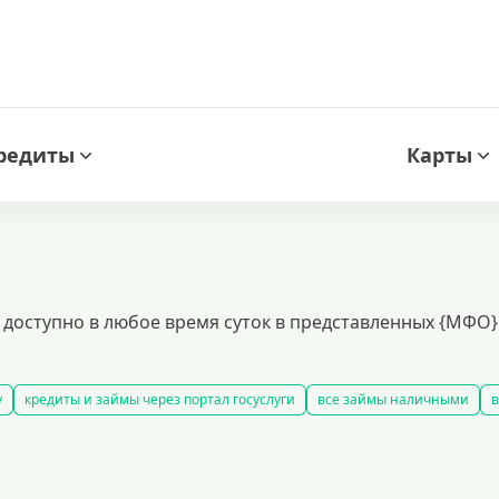
редиты
Карты
 доступно в любое время суток в представленных {МФО
у
кредиты и займы через портал госуслуги
все займы наличными
в
займы
быстрые займы
все займы до зарплаты
новые займы
смс
долгосрочные займы
популярные займы
лучшие займы
подобр