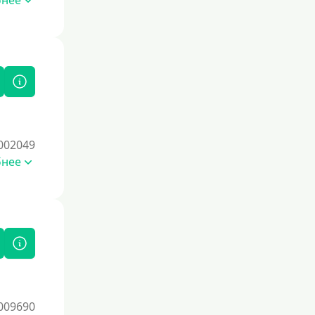
бнее
002049
бнее
009690