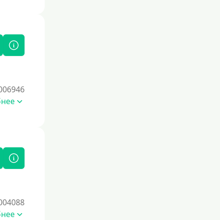
006946
бнее
004088
бнее