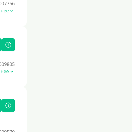
007766
бнее
009805
бнее