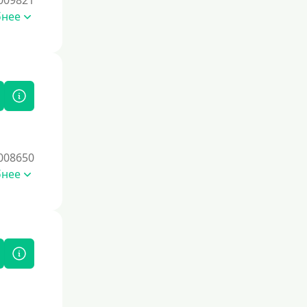
009821
бнее
008650
бнее