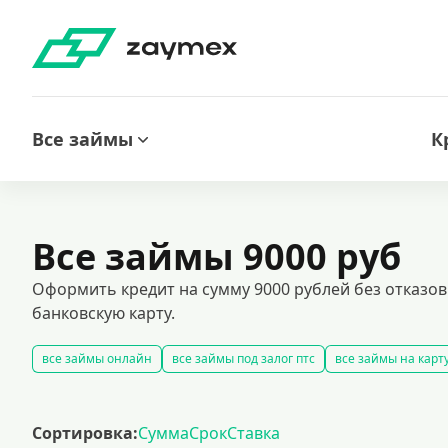
Все займы
К
Все займы 9000 руб
Оформить кредит на сумму 9000 рублей без отказов
банковскую карту.
все займы онлайн
все займы под залог птс
все займы на карт
беспроцентные займы без дополнительных платежей
срочные 
кредиты на карту за 15 минут
оформить срочный займ в россии
Сортировка:
Сумма
Срок
Ставка
рефинансирование займов
калькулятор займов