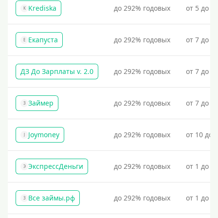
Krediska
до 292% годовых
от 5 до 3
K
Екапуста
до 292% годовых
от 7 до 2
Е
ДЗ До Зарплаты v. 2.0
до 292% годовых
от 7 до 3
Займер
до 292% годовых
от 7 до 1
З
Joymoney
до 292% годовых
от 10 до 
J
ЭкспрессДеньги
до 292% годовых
от 1 до 1
Э
Все займы.рф
до 292% годовых
от 1 до 3
З