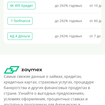
4К 495 Кредит
до 292% годовых
от 10 до 
Tezfinance
до 292% годовых
от 60 до 
T
АД А Деньги
до 292% годовых
от 7 до 3
Самые свежие данные о займах, кредитах,
кредитных картах, страховых услугах, процедуре
банкротства и других финансовых продуктах в
стране. Узнайте о выгодных предложениях,
условиях оформления, процентных ставках и
доступных программах для физических и