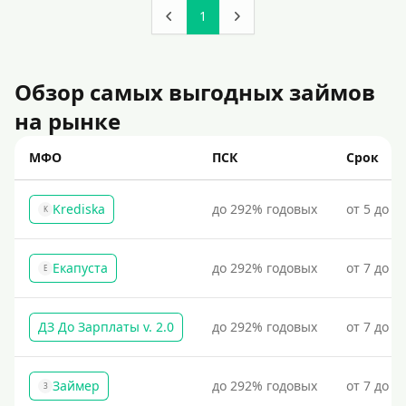
1
Обзор самых выгодных займов
на рынке
МФО
ПСК
Срок
Krediska
до 292% годовых
от 5 до 3
K
Екапуста
до 292% годовых
от 7 до 2
Е
ДЗ До Зарплаты v. 2.0
до 292% годовых
от 7 до 3
Займер
до 292% годовых
от 7 до 1
З