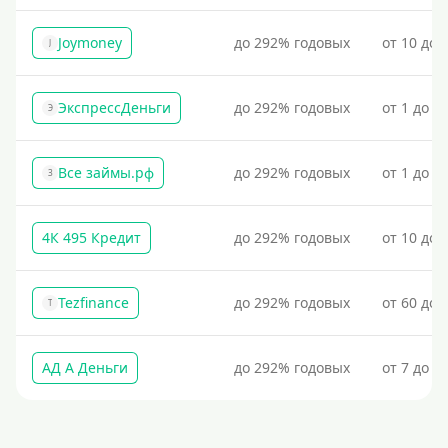
Joymoney
до 292% годовых
от 10 до 
J
ЭкспрессДеньги
до 292% годовых
от 1 до 1
Э
Все займы.рф
до 292% годовых
от 1 до 3
З
4К 495 Кредит
до 292% годовых
от 10 до 
Tezfinance
до 292% годовых
от 60 до 
T
АД А Деньги
до 292% годовых
от 7 до 3