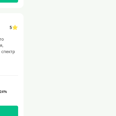
5
то
я,
 спектр