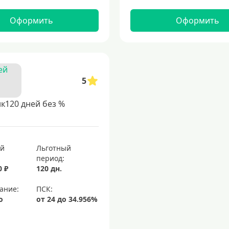
Оформить
Оформить
5
к120 дней без %
ый
Льготный
период:
0 ₽
120 дн.
ание:
о