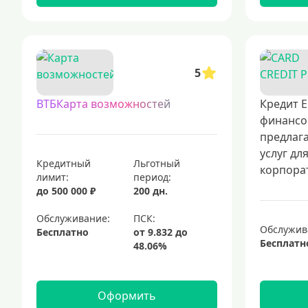
5
ВТБКарта возможностей
Кредит Е
финансо
предлаг
услуг дл
Кредитный
Льготный
корпорат
лимит:
период:
до 500 000 ₽
200 дн.
Обслуживание:
Обслужив
Бесплатно
Бесплатн
Оформить