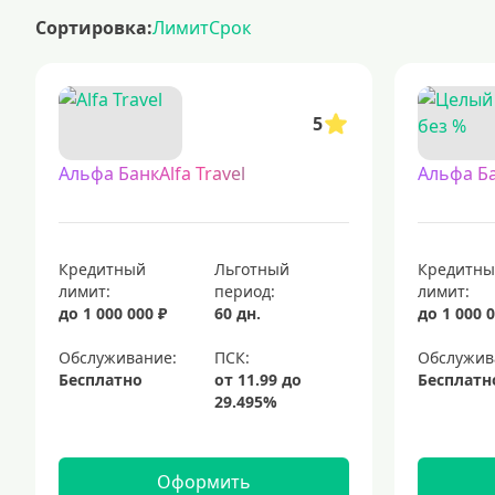
кредитные карты с грейс-периодом: преимущества и возможности.
Сортировка:
Лимит
Срок
кредитные карты с простыми условиями оформления и минималь
кредитные карты с доставкой на дом — это удобный и современный
кредитные карты с льготным периодом 120 дней без начисления п
5
кредитные карты: выгодные предложения для каждого
пластиков
платиновые кредитные карты
мгновенные кредитные карты
Альфа БанкAlfa Travel
Альфа Б
Кредитный
Льготный
Кредитн
лимит:
период:
лимит:
до 1 000 000 ₽
60 дн.
до 1 000 0
Обслуживание:
Обслужив
Бесплатно
Бесплатн
Оформить