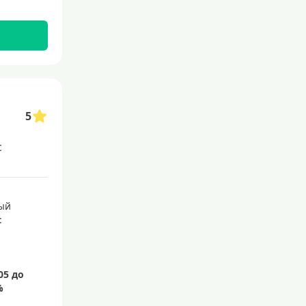
5
с
ый
: