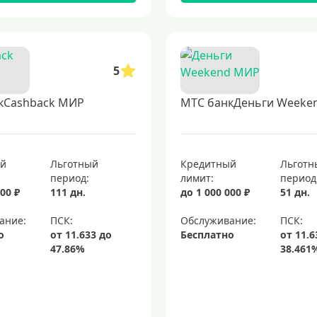
5
кCashback МИР
МТС банкДеньги Weeke
ый
Льготный
Кредитный
Льготн
период:
лимит:
период
00 ₽
111 дн.
до 1 000 000 ₽
51 дн.
ание:
Обслуживание:
о
Бесплатно