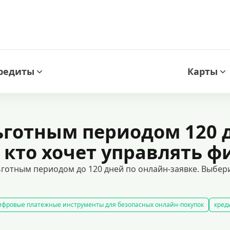
редиты
Карты
ьготным периодом 120 
 кто хочет управлять фи
ьготным периодом до 120 дней по онлайн-заявке. Выбе
фровые платежные инструменты для безопасных онлайн-покупок
кред
редитные карты с гарантированным одобрением
кредитные карты с ль