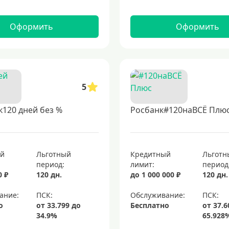
Оформить
Оформить
5
120 дней без %
Росбанк#120наВСЁ Плю
ый
Льготный
Кредитный
Льготн
период:
лимит:
период
0 ₽
120 дн.
до 1 000 000 ₽
120 дн.
ание:
Обслуживание:
о
Бесплатно