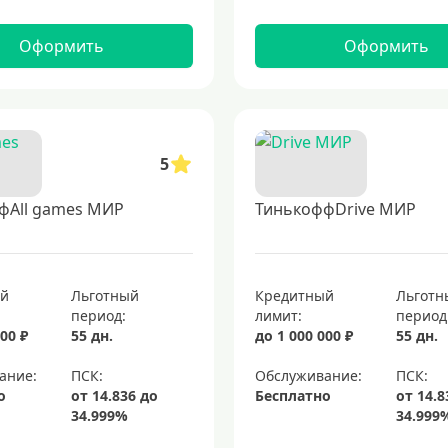
Оформить
Оформить
5
фAll games МИР
ТинькоффDrive МИР
ый
Льготный
Кредитный
Льготн
период:
лимит:
период
00 ₽
55 дн.
до 1 000 000 ₽
55 дн.
ание:
Обслуживание:
о
Бесплатно