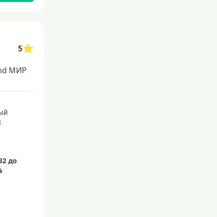
5
nd МИР
ый
: