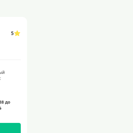
акой сервис позволяет сэкономить время и избежать необходимости посещ
ты с выгодными условиями и бонусами.
5
астиковые карты для совершения покупок
кредитные карты мир
ый
: