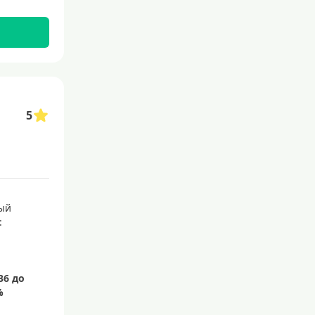
5
ый
: