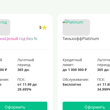
кредитные карты для людей с испорченной кредитной историей
ными требованиями.
 способ получить финансовый инструмент прямо к вам домой или в офис. т
роцентов
кредитные карты с возвратом денег
топовые кредитные кар
5
ые карты visa для кредитных операций
элитные кредитные карты
пл
анкЦелый год без %
ТинькоффPlatinum
ый
Льготный
Кредитный
Льготн
период:
лимит:
период
00 ₽
365 дн.
до 1 000 000 ₽
365 дн.
ание:
Обслуживание:
о
Бесплатно
Оформить
Оформить