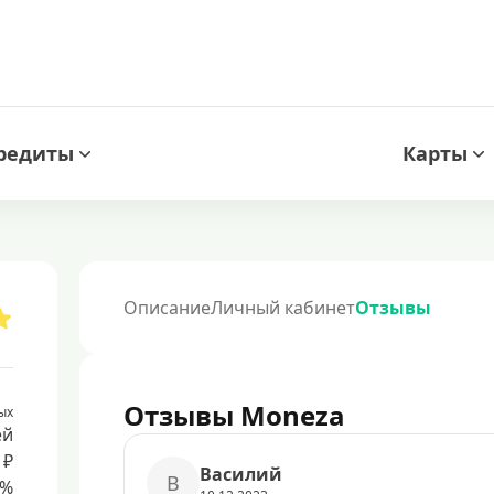
редиты
Карты
Описание
Личный кабинет
Отзывы
Отзывы Moneza
ых
ей
 ₽
Василий
В
8%