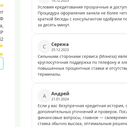
10.12.2023
ее
Условия кредитования прозрачные и доступ
ет
Процедура оформления заняла не более чет
РФ
краткой беседы с консультантом одобрили п
за десять минут.
a,
ИР
82
Сережа
С
25.12.2023
Сильными сторонами сервиса {Монеза} явля
круглосуточная поддержка по телефону и эл
повышенные процентные ставки и отсутств
терминалы.
Андрей
А
21.01.2024
Если у вас безупречная кредитная история,
дополнительных уточнений и проверок. Пос
финансовые вопросы, главное — своевремен
ставка обычно высока, оптимальным решени