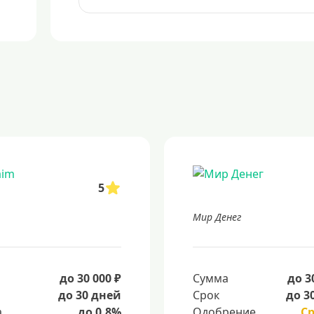
5
Мир Денег
а
до 30 000 ₽
Сумма
до 3
до 30 дней
Срок
до 3
а
до 0.8%
Одобрение
С