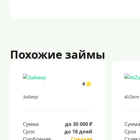
Похожие займы
4
Займер
AliZaim
Сумма
до 30 000 ₽
Сумм
Срок
до 18 дней
Срок
Одобрение
Среднее
Ставк