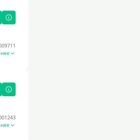
009711
бнее
001243
бнее