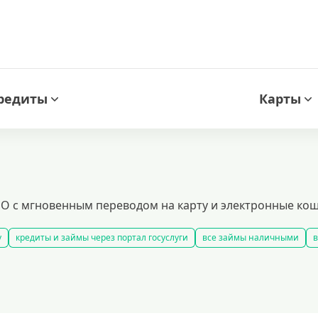
редиты
Карты
О с мгновенным переводом на карту и электронные коше
у
кредиты и займы через портал госуслуги
все займы наличными
в
займы
быстрые займы
все займы до зарплаты
новые займы
смс
долгосрочные займы
популярные займы
лучшие займы
подобр