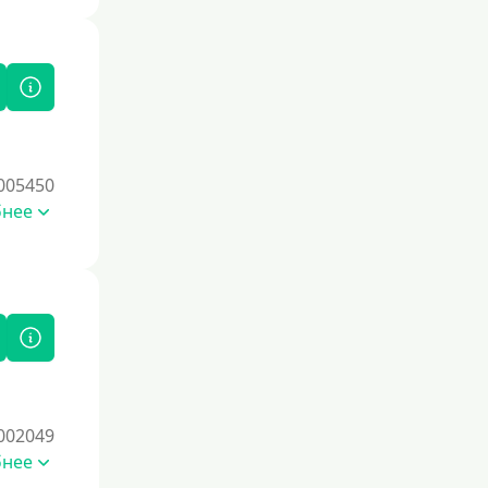
005450
бнее
002049
бнее