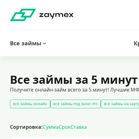
Все займы
К
Все займы за 5 минут
Получите онлайн-займ всего за 5 минут! Лучшие МФ
все займы онлайн
все займы под залог птс
все займы на карт
беспроцентные займы без дополнительных платежей
срочные 
кредиты на карту за 15 минут
оформить срочный займ в россии
Сортировка:
Сумма
Срок
Ставка
рефинансирование займов
калькулятор займов