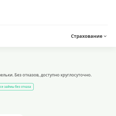
Страхование
льки. Без отказов, доступно круглосуточно.
се займы без отказа
 займ
все займы
все займы ночью
все займы без комиссии
ать займ
рейтинг займов
условия выдачи займов