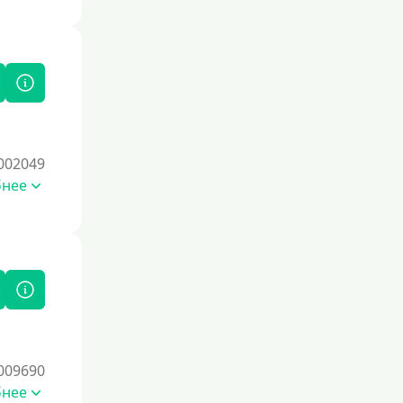
002049
бнее
009690
бнее