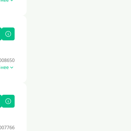
бнее
008650
бнее
007766