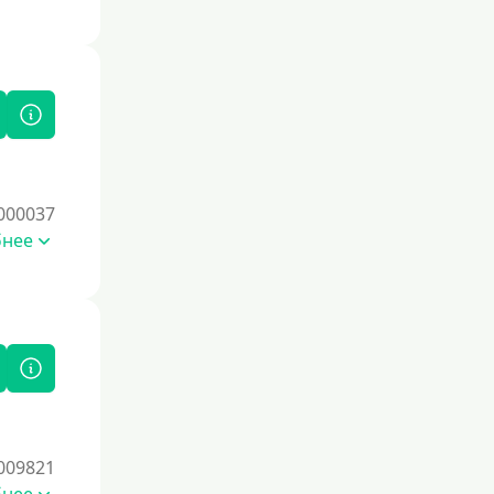
000037
бнее
009821