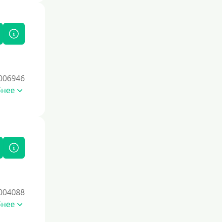
006946
бнее
004088
бнее