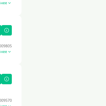
бнее
009805
бнее
009570