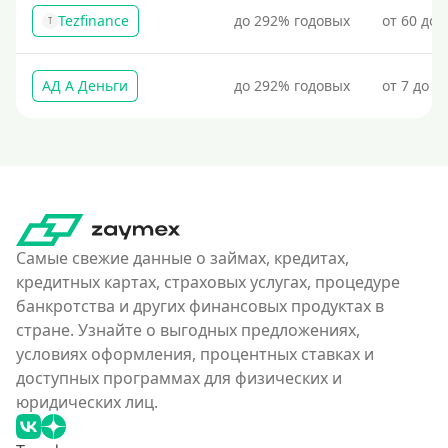
Tezfinance
до 292% годовых
от 60 до 
T
АД А Деньги
до 292% годовых
от 7 до 3
Самые свежие данные о займах, кредитах,
кредитных картах, страховых услугах, процедуре
банкротства и других финансовых продуктах в
стране. Узнайте о выгодных предложениях,
условиях оформления, процентных ставках и
доступных программах для физических и
юридических лиц.