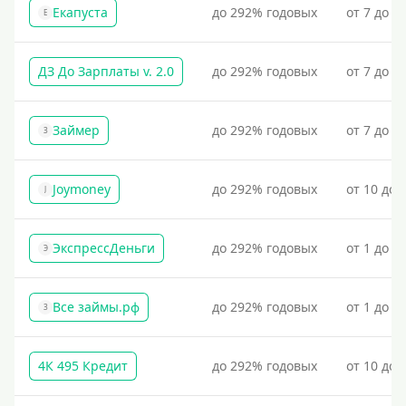
Екапуста
до 292% годовых
от 7 до 2
Е
ДЗ До Зарплаты v. 2.0
до 292% годовых
от 7 до 3
Займер
до 292% годовых
от 7 до 1
З
Joymoney
до 292% годовых
от 10 до 
J
ЭкспрессДеньги
до 292% годовых
от 1 до 1
Э
Все займы.рф
до 292% годовых
от 1 до 3
З
4К 495 Кредит
до 292% годовых
от 10 до 