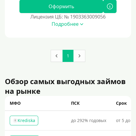
Оформить
Лицензия ЦБ: № 1903363009056
Подробнее
1
Обзор самых выгодных займов
на рынке
МФО
ПСК
Срок
Krediska
до 292% годовых
от 5 до 3
K