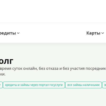
редиты
Карты
олг
ремя суток онлайн, без отказа и без участия посредни
ки.
у
кредиты и займы через портал госуслуги
все займы наличными
в
займы
быстрые займы
все займы до зарплаты
новые займы
смс
долгосрочные займы
популярные займы
лучшие займы
подобр