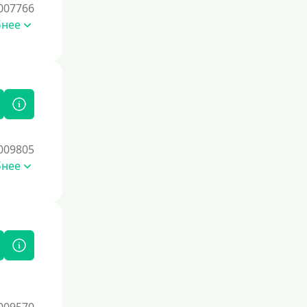
007766
бнее
009805
бнее