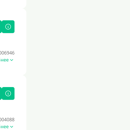
006946
бнее
004088
бнее