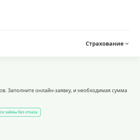
Страхование
ков. Заполните онлайн-заявку, и необходимая сумма
се займы без отказа
 займ
все займы
все займы ночью
все займы без комиссии
ать займ
рейтинг займов
условия выдачи займов