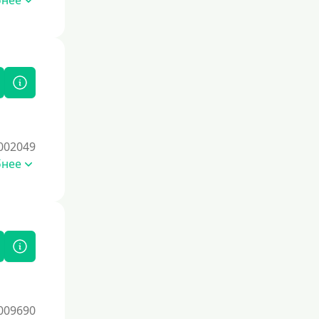
бнее
002049
бнее
009690