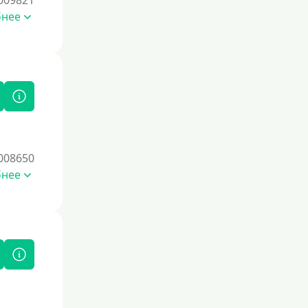
009821
бнее
008650
бнее