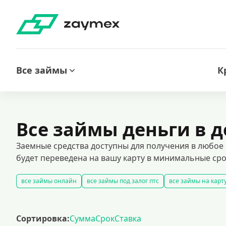
Все займы
К
Все займы деньги в д
Заемные средства доступны для получения в любое в
будет переведена на вашу карту в минимальные сро
все займы онлайн
все займы под залог птс
все займы на карт
беспроцентные займы без дополнительных платежей
срочные 
кредиты на карту за 15 минут
оформить срочный займ в россии
Сортировка:
Сумма
Срок
Ставка
рефинансирование займов
калькулятор займов