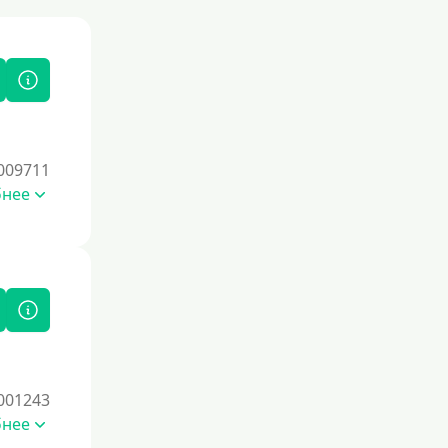
009711
бнее
001243
бнее