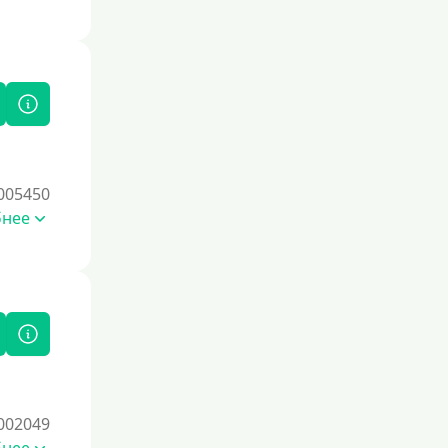
005450
бнее
002049