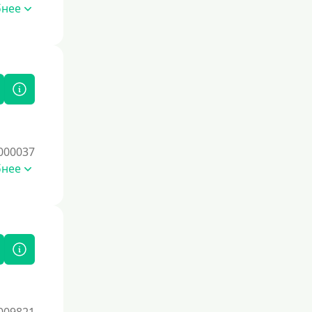
бнее
000037
бнее