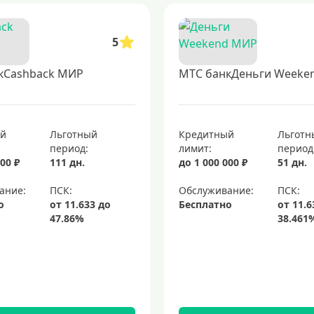
5
кCashback МИР
МТС банкДеньги Weeke
ый
Льготный
Кредитный
Льготн
период:
лимит:
период
00 ₽
111 дн.
до 1 000 000 ₽
51 дн.
ание:
Обслуживание:
о
Бесплатно