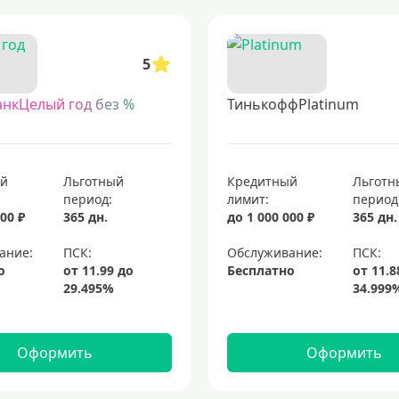
 способ получить финансовый инструмент прямо к вам домой или в офис. т
роцентов
кредитные карты с возвратом денег
топовые кредитные кар
5
ые карты visa для кредитных операций
элитные кредитные карты
пл
анкЦелый год без %
ТинькоффPlatinum
ый
Льготный
Кредитный
Льготн
период:
лимит:
период
00 ₽
365 дн.
до 1 000 000 ₽
365 дн.
ание:
Обслуживание:
о
Бесплатно
Оформить
Оформить