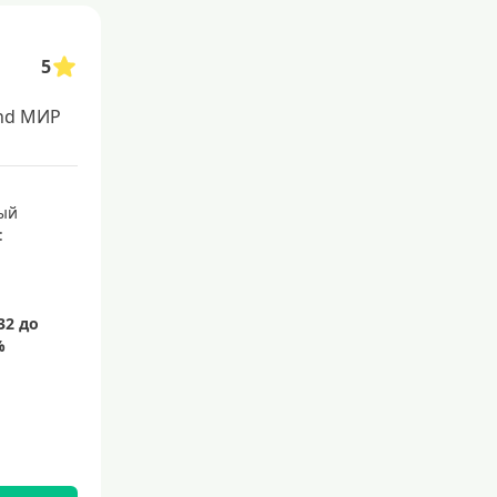
5
nd МИР
ый
: