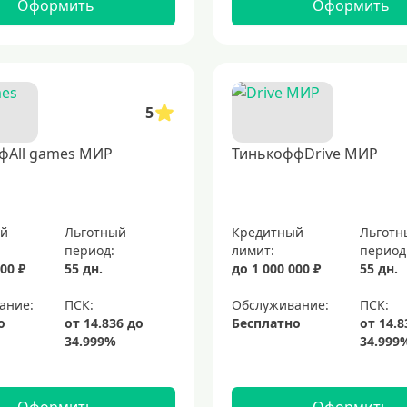
Оформить
Оформить
5
фAll games МИР
ТинькоффDrive МИР
ый
Льготный
Кредитный
Льготн
период:
лимит:
период
00 ₽
55 дн.
до 1 000 000 ₽
55 дн.
ание:
Обслуживание:
о
Бесплатно