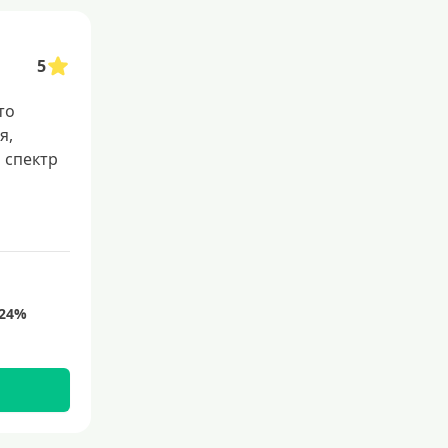
5
то
я,
 спектр