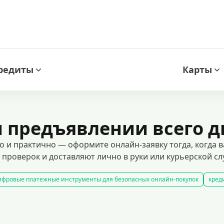
редиты
Карты
 предъявлении всего д
ко и практично — оформите онлайн-заявку тогда, когда
проверок и доставляют лично в руки или курьерской сл
фровые платежные инструменты для безопасных онлайн-покупок
кред
редитные карты с гарантированным одобрением
кредитные карты с ль
кредитные карты для людей с испорченной кредитной историей
ными требованиями.