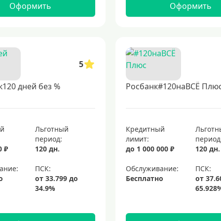
Оформить
Оформить
5
120 дней без %
Росбанк#120наВСЁ Плю
ый
Льготный
Кредитный
Льготн
период:
лимит:
период
0 ₽
120 дн.
до 1 000 000 ₽
120 дн.
ание:
Обслуживание:
о
Бесплатно