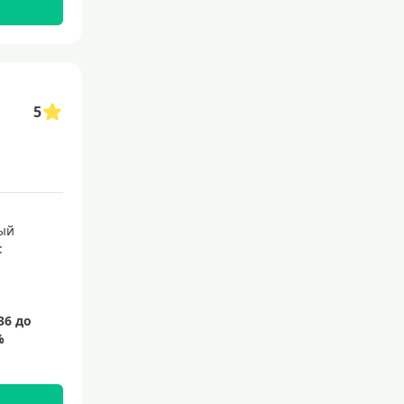
5
ый
: