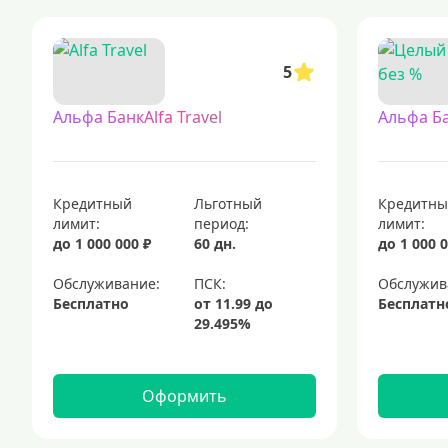
кредитные карты с доставкой на дом — это удобный и современный
кредитные карты с льготным периодом 120 дней без начисления п
5
кредитные карты: выгодные предложения для каждого
пластиков
платиновые кредитные карты
мгновенные кредитные карты
Альфа БанкAlfa Travel
Альфа Б
Кредитный
Льготный
Кредитн
лимит:
период:
лимит:
до 1 000 000 ₽
60 дн.
до 1 000 0
Обслуживание:
Обслужив
Бесплатно
Бесплатн
Оформить