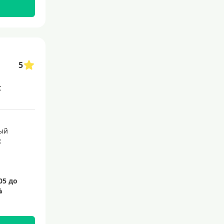
5
с
ый
: