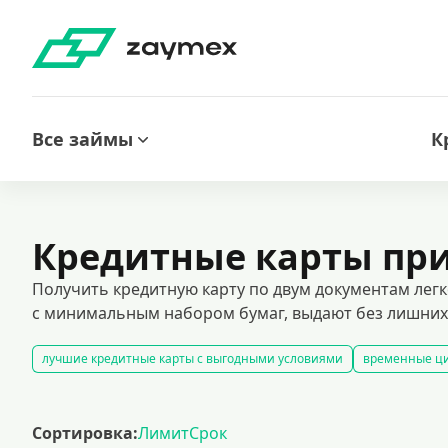
Все займы
К
Кредитные карты при
Получить кредитную карту по двум документам лег
с минимальным набором бумаг, выдают без лишних 
лучшие кредитные карты с выгодными условиями
временные ци
оформить кредитную карту через интернет
карты рассрочки
к
кредитные карты с грейс-периодом: преимущества и возможности.
Сортировка:
Лимит
Срок
кредитные карты с простыми условиями оформления и минималь