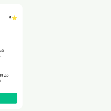
акой сервис позволяет сэкономить время и избежать необходимости посещ
ты с выгодными условиями и бонусами.
5
астиковые карты для совершения покупок
кредитные карты мир
ый
: