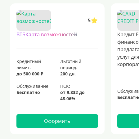
5
ВТБКарта возможностей
Кредит Е
финансо
предлаг
услуг дл
Кредитный
Льготный
корпорат
лимит:
период:
до 500 000 ₽
200 дн.
Обслуживание:
Обслужив
Бесплатно
Бесплатн
Оформить