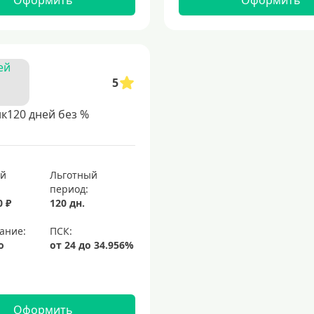
Оформить
Оформить
5
к120 дней без %
ый
Льготный
период:
0 ₽
120 дн.
ание:
о
Оформить