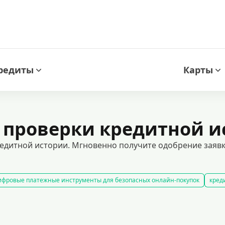
редиты
Карты
 проверки кредитной и
едитной истории. Мгновенно получите одобрение заявк
фровые платежные инструменты для безопасных онлайн-покупок
кред
редитные карты с гарантированным одобрением
кредитные карты с ль
кредитные карты для людей с испорченной кредитной историей
ными требованиями.