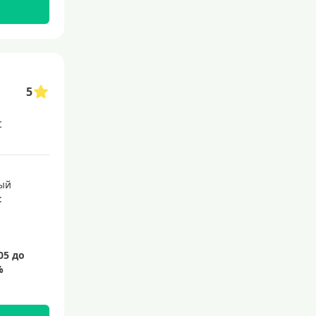
5
с
ый
: