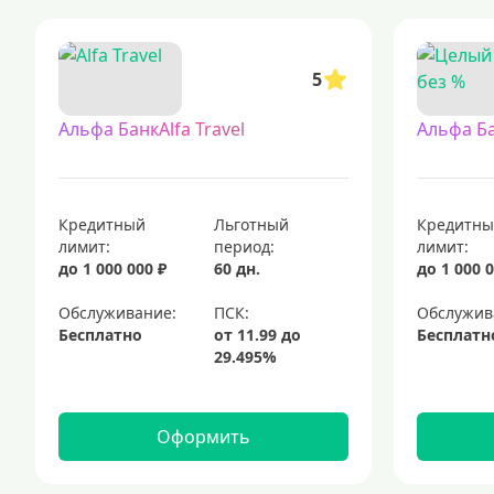
кредитные карты с доставкой на дом — это удобный и современный
кредитные карты с льготным периодом 120 дней без начисления п
5
кредитные карты: выгодные предложения для каждого
пластиков
платиновые кредитные карты
мгновенные кредитные карты
Альфа БанкAlfa Travel
Альфа Б
Кредитный
Льготный
Кредитн
лимит:
период:
лимит:
до 1 000 000 ₽
60 дн.
до 1 000 0
Обслуживание:
Обслужив
Бесплатно
Бесплатн
Оформить