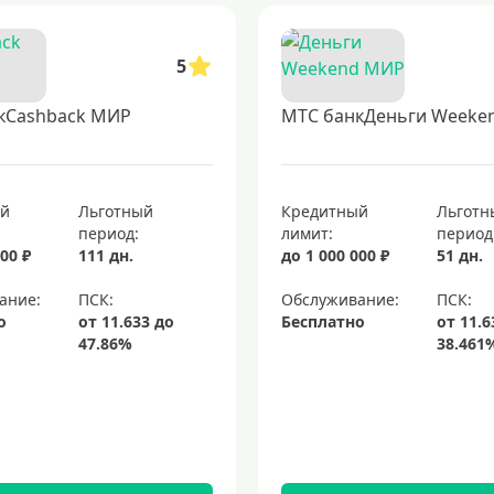
5
кCashback МИР
МТС банкДеньги Weeke
ый
Льготный
Кредитный
Льготн
период:
лимит:
период
00 ₽
111 дн.
до 1 000 000 ₽
51 дн.
ание:
Обслуживание:
о
Бесплатно