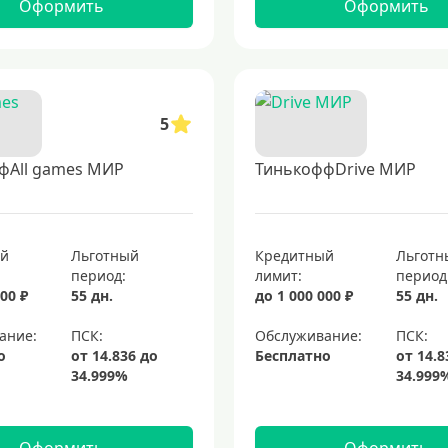
Оформить
Оформить
5
фAll games МИР
ТинькоффDrive МИР
ый
Льготный
Кредитный
Льготн
период:
лимит:
период
00 ₽
55 дн.
до 1 000 000 ₽
55 дн.
ание:
Обслуживание:
о
Бесплатно