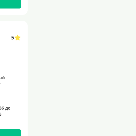
5
ый
: