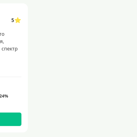
5
то
я,
 спектр