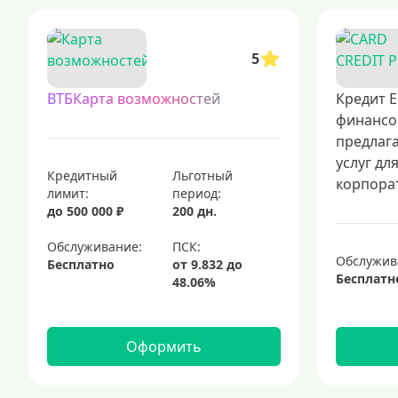
5
ВТБКарта возможностей
Кредит Е
финансо
предлаг
услуг дл
Кредитный
Льготный
корпорат
лимит:
период:
до 500 000 ₽
200 дн.
Обслуживание:
Обслужив
Бесплатно
Бесплатн
Оформить