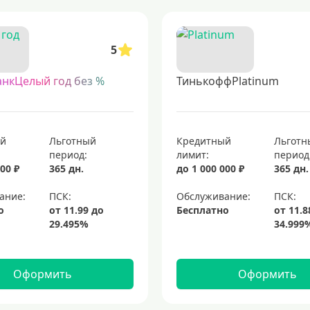
 способ получить финансовый инструмент прямо к вам домой или в офис. т
роцентов
кредитные карты с возвратом денег
топовые кредитные кар
5
ые карты visa для кредитных операций
элитные кредитные карты
пл
анкЦелый год без %
ТинькоффPlatinum
ый
Льготный
Кредитный
Льготн
период:
лимит:
период
00 ₽
365 дн.
до 1 000 000 ₽
365 дн.
ание:
Обслуживание:
о
Бесплатно
Оформить
Оформить