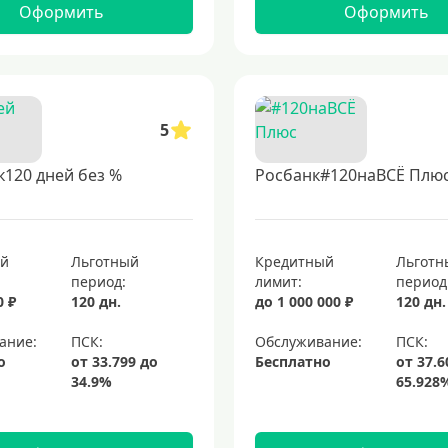
Оформить
Оформить
5
120 дней без %
Росбанк#120наВСЁ Плю
ый
Льготный
Кредитный
Льготн
период:
лимит:
период
0 ₽
120 дн.
до 1 000 000 ₽
120 дн.
ание:
Обслуживание:
о
Бесплатно