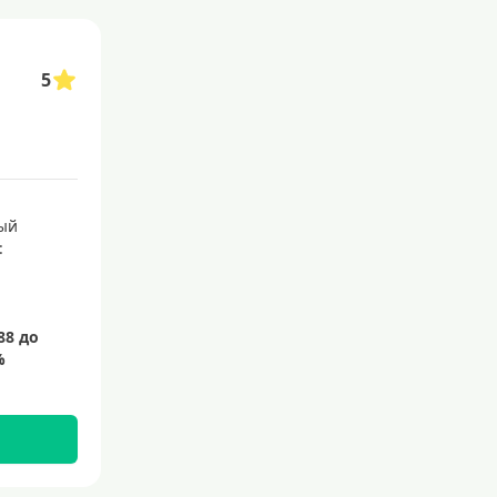
акой сервис позволяет сэкономить время и избежать необходимости посещ
ты с выгодными условиями и бонусами.
5
астиковые карты для совершения покупок
кредитные карты мир
ый
: