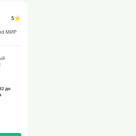
5
nd МИР
ый
: